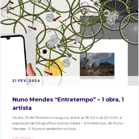
modistas
de
lisboa
,
residente
,
residentes
,
susana
fernandes
POSTED
B
21 FEV, 2024
ON
Y
M
Nuno Mendes “Entretempo” – 1 obra, 1
A
artista
R
T
No dia 23 de Fevereiro inaugura, entre as 18:00 e as 20:00h, a
exposição de fotografia e outros media – Entretempo, de Nuno
A
Mendes. O Nuno é residente no Hub …
S
Nuno Mendes “Entretempo” – 1 obra, 1 artista
Ler mais +
O