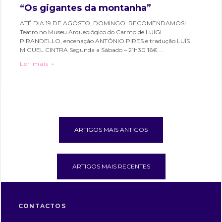
M
“Os gigantes da montanha”
A
ATÉ DIA 19 DE AGOSTO, DOMINGO. RECOMENDAMOS!
R
Teatro no Museu Arqueológico do Carmo de LUIGI
T
PIRANDELLO, encenação ANTÓNIO PIRES e tradução LUÍS
A
MIGUEL CINTRA Segunda a Sábado – 21h30 16€ …
S
“Os gigantes da montanha”
Ler mais +
O
Categories:
Tags:
A
Bairro
artes
Navegação
R
e
performativas
,
de
E
Eventos
ator
,
S
artigos
atores
,
bairro
ARTIGOS MAIS ANTIGOS
alto
,
cultura
,
espetáculo
,
ARTIGOS MAIS RECENTES
hubcriativo
,
hubcriativobairroalto
,
interpresshubcriativo
,
luigi
CONTACTOS
pirandello
,
os