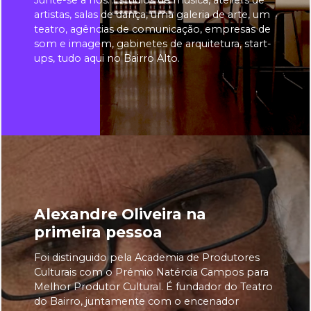
artistas, salas de dança, uma galeria de arte, um
teatro, agências de comunicação, empresas de
som e imagem, gabinetes de arquitetura, start-
ups, tudo aqui no Bairro Alto.
Alexandre Oliveira na
Novo: gravação podcast
primeira pessoa
INHOUSE na BAIRRO UP
Foi distinguido pela Academia de Produtores
A Bairro Up deu recentemente um passo em
Culturais com o Prémio Natércia Campos para
frente com o lançamento da Bairro Up
Melhor Produtor Cultural. É fundador do Teatro
Podcast. A empresa tem vindo a crescer
do Bairro, juntamente com o encenador
organicamente e com ele o número de