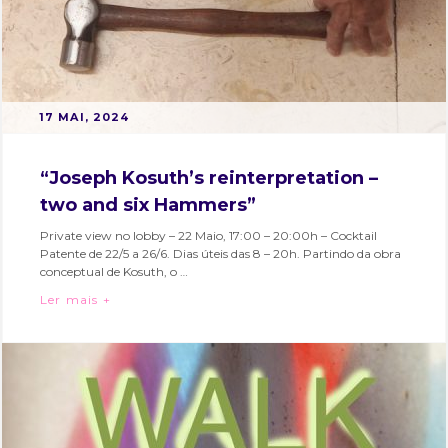
POSTED
B
17 MAI, 2024
ON
Y
M
“Joseph Kosuth’s reinterpretation –
A
two and six Hammers”
R
T
Private view no lobby – 22 Maio, 17:00 – 20:00h – Cocktail
Patente de 22/5 a 26/6. Dias úteis das 8 – 20h. Partindo da obra
A
conceptual de Kosuth, o …
S
“Joseph Kosuth’s reinterpretation – two and six
Ler mais +
O
Categories:
Tags:
A
Bairro
arte
,
R
e
arte
E
Eventos
conceptual
,
S
bairro
alto
,
bairroalto
,