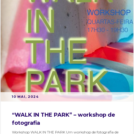
cultura
,
evento
,
exposicao
,
hubcriativo
,
hubcriativobairroalto
,
interpress
,
interpresshubcriativo
,
josetp
kosuth
,
residente
,
residentes
POSTED
B
10 MAI, 2024
ON
Y
M
“WALK IN THE PARK” – workshop de
A
fotografia
R
T
Workshop WALK IN THE PARK Um workshop de fotografia de