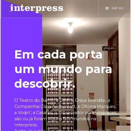
Skip
MENU
to
content
Em cada porta
um mundo para
descobrir.
O Teatro do Bairro, a Galeria Graça Brandão, a
Companhia Clara Andermatt, a Oficina Marques,
a Voqin’, a Casafari, o Observador ou a Uniplaces
são ou já foram alguns dos mundos na
Interpress.
Junte-se a nós. Estúdios de música, ateliers de