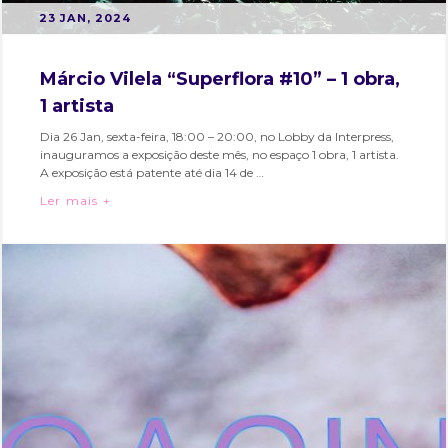
POSTED
B
23 JAN, 2024
ON
Y
M
Márcio Vilela “Superflora #10” – 1 obra,
A
1 artista
R
T
Dia 26 Jan, sexta-feira, 18:00 – 20:00, no Lobby da Interpress,
inauguramos a exposição deste mês, no espaço 1 obra, 1 artista.
A
A exposição está patente até dia 14 de …
S
Márcio Vilela “Superflora #10” – 1 obra, 1 artista
Ler mais +
O
Categories:
Tags:
A
Bairro
bairro
R
e
alto
,
E
Eventos
cultura
,
S
evento
,
exposicao
,
galeriagracabrandao
,
hubcriativo
,
hubcriativobairroalto
,
interpress
,
interpresshubcriativo
,