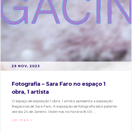
mmarciovilela
,
residente
,
superflora
POSTED
B
29 NOV, 2023
ON
Y
M
Fotografia – Sara Faro no espaço 1
A
obra, 1 artista
R
T
O espaço de exposição 1 obra, 1 artista apresenta a exposição
Bagacinas de Sara Faro. A exposição de fotografia está patente
A
até dia 24 de Janeiro. Visite-nos no horário 8:00 …
S
Fotografia – Sara Faro no espaço 1 obra, 1 artista
Ler mais +
O
Categories:
Tags:
A