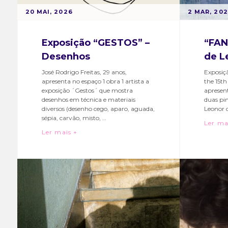
POSTED
POSTED
B
20 MAI, 2026
B
2 MAR, 20
ON
ON
Y
Y
M
M
Exposição “GESTOS” –
“FAN
A
A
Desenhos
de L
R
R
T
T
José Rodrigo Freitas, 29 anos,
Exposiçã
apresenta no espaço 1 obra 1 artista a
the 15th
A
A
exposição ´Gestos´ que mostra
apresent
S
S
desenhos em técnica e materiais
duas pin
O
O
diversos (desenho cego, aparo, aguada,
Leonor d
A
A
sépia, carvão, misto, …
Ler ma
R
R
Exposição “GESTOS” – Desenhos
Ler mais +
Catego
Tags:
E
E
Categories:
Tags:
Bairro
arte
,
S
S
Bairro
arte
,
e
artista
,
e
artista
,
Event
bairro
Eventos
bairro
alto
,
alto
,
bairro
bairroalto
,
cultur
cultura
,
expos
desenho
,
hubcri