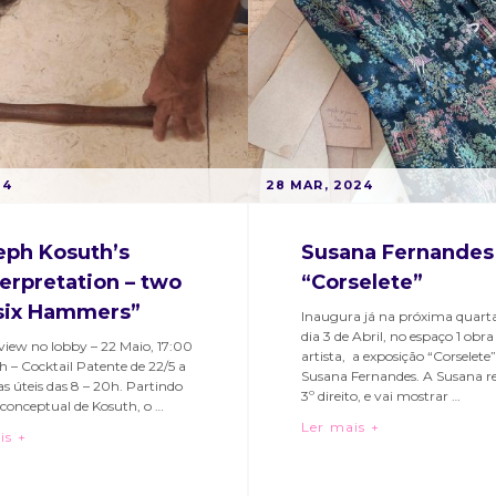
ativobairroalto
,
hubcriativobairroalto
,
ress
,
interpress
,
resshubcriativo
,
interpresshubcriativo
,
r
texteis
,
nte
POSTED
24
B
28 MAR, 2024
ON
Y
M
eph Kosuth’s
Susana Fernandes
A
terpretation – two
“Corselete”
R
six Hammers”
T
Inaugura já na próxima quarta
dia 3 de Abril, no espaço 1 obra 
A
view no lobby – 22 Maio, 17:00
artista, a exposição “Corselete”
S
 – Cocktail Patente de 22/5 a
Susana Fernandes. A Susana re
as úteis das 8 – 20h. Partindo
O
3º direito, e vai mostrar …
 conceptual de Kosuth, o …
A
Susana Fernand
Ler mais +
“Joseph Kosuth’s reinterpretation – two and six Hammers”
is +
R
Categories:
Tags:
ries:
E
Bairro
arte
,
S