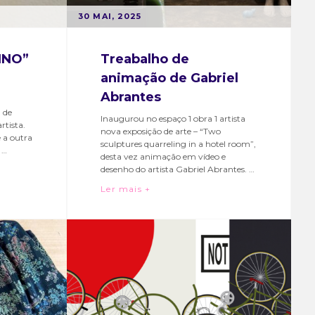
POSTED
B
30 MAI, 2025
ON
Y
M
INO”
Treabalho de
A
animação de Gabriel
R
Abrantes
T
 de
A
Inaugurou no espaço 1 obra 1 artista
rtista.
S
nova exposição de arte – “Two
 a outra
sculptures quarreling in a hotel room”,
O
 …
desta vez animação em vídeo e
A
INO” – 1 obra 1 artista
desenho do artista Gabriel Abrantes. …
R
Treabalho de animação de Gabrie
Ler mais +
E
Categories:
Tags:
S
Bairro
arte
,
e
artista
,
Eventos
bairro
alto
,
gabriel
abrantes
,
hubcriativo
,