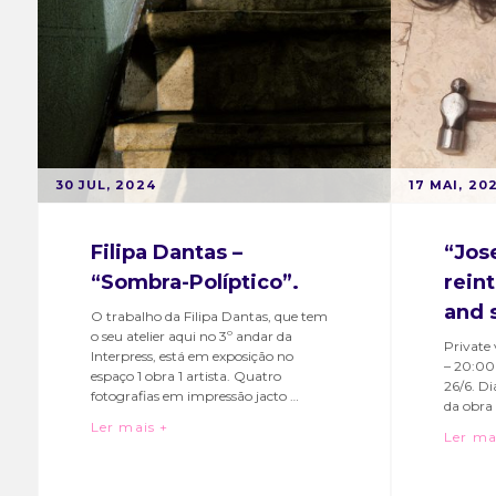
evento
,
hubcri
exposicao
,
interp
hubcriativobairroalto
,
interp
interpresshubcriativo
,
leono
Irmã
de
Lúcia
,
castro
residente
reside
POSTED
POSTED
B
30 JUL, 2024
B
17 MAI, 20
ON
ON
Y
Y
M
M
Filipa Dantas –
“Jos
A
A
“Sombra-Políptico”.
rein
R
R
and 
T
T
O trabalho da Filipa Dantas, que tem
o seu atelier aqui no 3º andar da
A
A
Private 
Interpress, está em exposição no
S
S
– 20:00h
espaço 1 obra 1 artista. Quatro
26/6. Di
O
O
fotografias em impressão jacto …
da obra
A
A
Filipa Dantas – “Sombra-Políptico”.
Ler mais +
Ler ma
R
R
Categories:
Tags:
Catego
Tags:
E
E
Bairro
arte
,
Bairro
arte
,
S
S