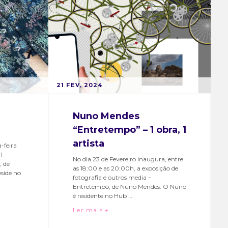
interpress
,
Irmã
Lúcia
,
video
art
POSTED
B
21 FEV, 2024
ON
Y
M
Nuno Mendes
A
“Entretempo” – 1 obra, 1
R
artista
T
-feira
1
A
No dia 23 de Fevereiro inaugura, entre
, de
S
as 18:00 e as 20:00h, a exposição de
side no
fotografia e outros media –
O
Entretempo, de Nuno Mendes. O Nuno
A
es “Corselete”
é residente no Hub …
R
Nuno Mendes “Entretempo” – 1 obra
Ler mais +
E
Categories:
Tags:
S