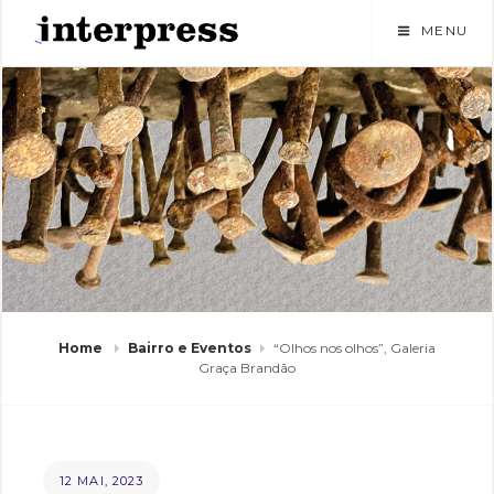
Skip
MENU
to
content
Home
Bairro e Eventos
“Olhos nos olhos”, Galeria
Graça Brandão
POSTED
B
12 MAI, 2023