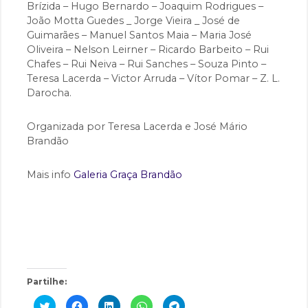
Brízida – Hugo Bernardo – Joaquim Rodrigues –
João Motta Guedes _ Jorge Vieira _ José de
Guimarães – Manuel Santos Maia – Maria José
Oliveira – Nelson Leirner – Ricardo Barbeito – Rui
Chafes – Rui Neiva – Rui Sanches – Souza Pinto –
Teresa Lacerda – Victor Arruda – Vítor Pomar – Z. L.
Darocha.
Organizada por Teresa Lacerda e José Mário
Brandão
Mais info
Galeria Graça Brandão
Partilhe:
C
C
C
C
C