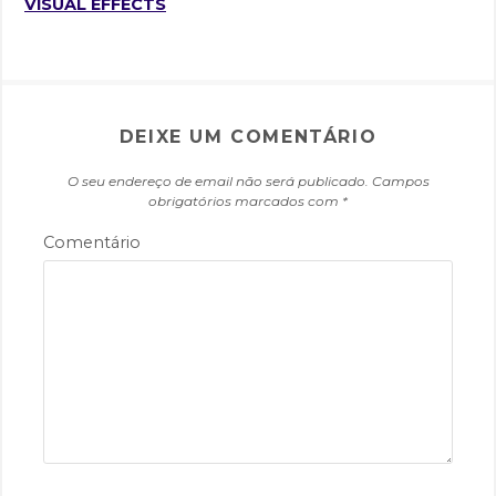
)
w
w
w
w
VISUAL EFFECTS
)
)
)
)
i
r
r
o
e
E
DEIXE UM COMENTÁRIO
v
e
O seu endereço de email não será publicado.
Campos
obrigatórios marcados com
*
n
t
Comentário
o
s