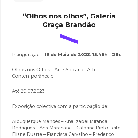
ON
Y
M
A
“Olhos nos olhos”, Galeria
R
T
Graça Brandão
A
S
O
A
R
E
Inauguração –
19 de Maio de 2023
.
18.45h – 21h
.
S
Olhos nos Olhos – Arte Africana | Arte
Contemporânea e …
Até 29.07.2023.
Exposição colectiva com a participação de:
Albuquerque Mendes – Ana Izabel Miranda
Rodrigues – Ana Marchand – Catarina Pinto Leite –
Eliane Duarte – Francisca Carvalho – Frederico