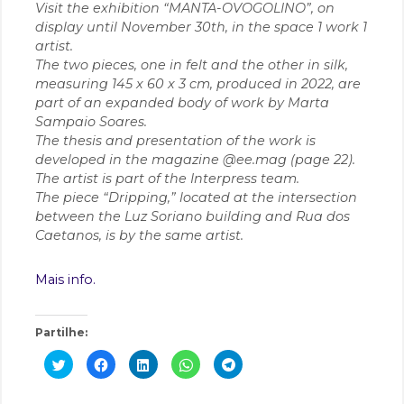
Visit the exhibition “MANTA-OVOGOLINO”, on
display until November 30th, in the space 1 work 1
artist.
The two pieces, one in felt and the other in silk,
measuring 145 x 60 x 3 cm, produced in 2022, are
part of an expanded body of work by Marta
Sampaio Soares.
The thesis and presentation of the work is
developed in the magazine @ee.mag (page 22).
The artist is part of the Interpress team.
The piece “Dripping,” located at the intersection
between the Luz Soriano building and Rua dos
Caetanos, is by the same artist.
Mais info.
Partilhe:
C
C
C
C
C
l
l
l
l
l
i
i
i
i
i
c
c
c
c
c