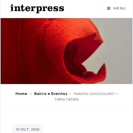
Skip
MENU
to
content
Home
Bairro e Eventos
“MANTA-OVOGOLINO” –
1 obra 1 artista
POSTED
B
10 OUT, 2025