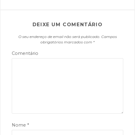
r
o
e
E
DEIXE UM COMENTÁRIO
v
e
O seu endereço de email não será publicado.
Campos
obrigatórios marcados com
*
n
t
Comentário
o
s
Nome
*