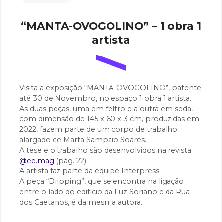
ON
Y
M
A
“MANTA-OVOGOLINO” – 1 obra 1
R
T
artista
A
S
O
A
R
E
Visita a exposição “MANTA-OVOGOLINO”, patente
S
até 30 de Novembro, no espaço 1 obra 1 artista.
As duas peças, uma em feltro e a outra em seda,
com dimensão de 145 x 60 x 3 cm, produzidas em
2022, fazem parte de um corpo de trabalho
alargado de Marta Sampaio Soares.
A tese e o trabalho são desenvolvidos na revista
@ee.mag
(pág. 22).
A artista faz parte da equipe Interpress.
A peça “Dripping”, que se encontra na ligação
entre o lado do edifício da Luz Soriano e da Rua
dos Caetanos, é da mesma autora.