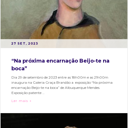
Sara
Faro
artista
POSTED
B
27 SET, 2023
ON
Y
M
“Na próxima encarnação Beijo-te na
A
boca”
R
T
Dia 29 de setembro de 2023 entre as 18h00m e as 21h00m
inaugura na Galeria Graça Brandão a exposição “Na próxima
A
encarnação Beijo-te na boca” de Albuquerque Mendes.
S
Exposição patente …
O
“Na próxima encarnação Beijo-te na boca”
Ler mais +
A
Categories:
Tags:
R
Bairro
arte
,
E
e
artista
,
S
Eventos
bairro