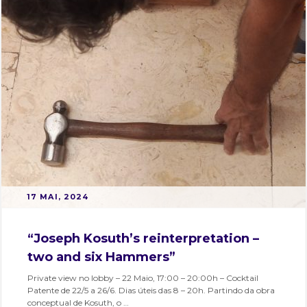
hubcriativobairroalto
,
interpress
,
interpresshubcriativo
POSTED
B
17 MAI, 2024
ON
Y
M
“Joseph Kosuth’s reinterpretation –
A
two and six Hammers”
R
T
Private view no lobby – 22 Maio, 17:00 – 20:00h – Cocktail
Patente de 22/5 a 26/6. Dias úteis das 8 – 20h. Partindo da obra
A
conceptual de Kosuth, o …