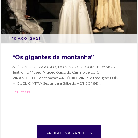
do
bairro
POSTED
B
10 AGO, 2023
ON
Y
M
“Os gigantes da montanha”
A
ATÉ DIA 19 DE AGOSTO, DOMINGO. RECOMENDAMOS!
R
Teatro no Museu Arqueológico do Carmo de LUIGI
T
PIRANDELLO, encenação ANTÓNIO PIRES e tradução LUÍS
A
MIGUEL CINTRA Segunda a Sábado – 21h30 16€ …
S
“Os gigantes da montanha”
Ler mais +
O
Categories:
Tags:
A
Bairro
artes
Navegação
R
e
performativas
,
de
E
Eventos
ator
,
S
artigos
atores
,
bairro
ARTIGOS MAIS ANTIGOS
alto
,