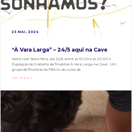
POSTED
B
23 MAI, 2024
ON
Y
M
“À Vara Larga” – 24/5 aqui na Cave
A
Visita-nos! Sexta-feira, dia 24/5, entre as 10:00 e as 20:00 h.
R
Exposição do trabalho de finalistas À Vara Larga na Cave. Um
T
grupo de finalistas da FBAUL do curso de …
A
“À Vara Larga” – 24/5 aqui na Cave
Ler mais +
S
Categories:
Tags:
O
Bairro
bairro
A
e
alto
,
R
Eventos
bairroalto
,
E
cultura
,
S
design
,
fbaul
,
hubcriativo
,