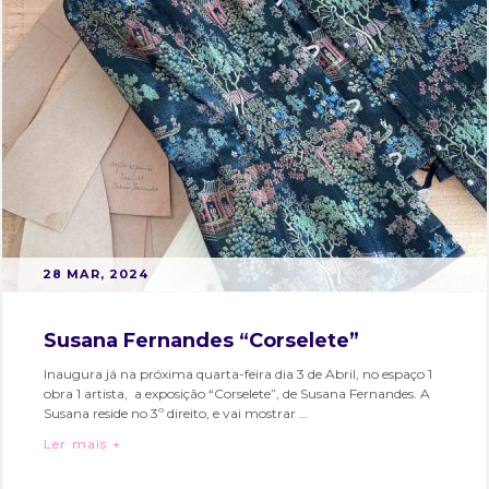
evento
,
fotografia
,
hubcriativobairroalto
,
interpress
,
residente
POSTED
B
28 MAR, 2024
ON
Y
M
Susana Fernandes “Corselete”
A
Inaugura já na próxima quarta-feira dia 3 de Abril, no espaço 1
R
obra 1 artista, a exposição “Corselete”, de Susana Fernandes. A
T
Susana reside no 3º direito, e vai mostrar …
A
Susana Fernandes “Corselete”
Ler mais +
S
Categories:
Tags:
O