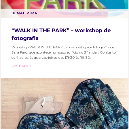
POSTED
B
10 MAI, 2024
ON
Y
M
“WALK IN THE PARK” – workshop de
A
fotografia
R
T
Workshop WALK IN THE PARK Um workshop de fotografia de
Sara Faro, que acontece no nosso edifício no 3º andar. Conjunto
A
de 4 aulas, às quartas-feiras, das 17h30 às 19h30. …
S
“WALK IN THE PARK” – workshop de fotografia
Ler mais +
O
Categories:
Tags:
A
Bairro
bairro
R
e
alto
,
E
Eventos
bairroalto
,
S
clique
,
cultura
,
escola
de
fotografia
criativa
,